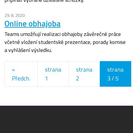
29. 8. 2020
Online obhajoba
Teams umožňují realizaci obhajoby závěrečné práce
včetně vložení studentské prezentace, porady komise
a vyhlášení výsledku.
Navigace pro příspěvky
«
strana
strana
strana
Předch.
1
2
3
/ 5