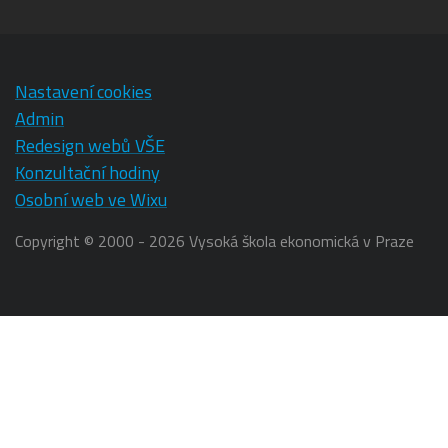
Nastavení cookies
Admin
Redesign webů VŠE
Konzultační hodiny
Osobní web ve Wixu
Copyright © 2000 - 2026 Vysoká škola ekonomická v Praze