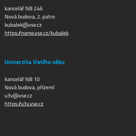
kancelář NB 246
Nová budova, 2. patro
kubalek@vse.cz
https://name.vse.cz/kubalek
Univerzita třetího věku
kancelář NB 10
Nová budova, přízemí
u3v@vse.cz
https://u3v.vse.cz