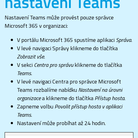
nastavení Teams
Nastavení Teams může provést pouze správce
Microsoft 365 v organizaci:
V portálu Microsoft 365 spustíme aplikaci
Správa
.
V levé navigaci Správy klikneme do tlačítka
Zobrazit vše
.
V sekci
Centra pro správu
klikneme do tlačítka
Teams
.
V levé navigaci Centra pro správce Microsoft
Teams rozbalíme nabídku
Nastavení na úrovni
organizace
a klikneme do tlačítka
Přístup
hosta
.
Zapneme volbu
Povolit přístup hosta v aplikaci
Teams
.
Nastavení může probíhat až 24 hodin.