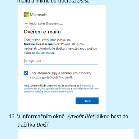
mailu a klikne do tlačítka
Další
.
V informačním okně
Vytvořit účet
klikne host do
tlačítka
Další
.