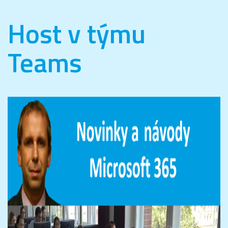
Host v týmu
Teams