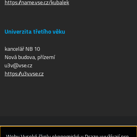
https://name.vse.cz/kubalek
Univerzita třetího věku
kancelář NB 10
Nová budova, přízemí
u3v@vse.cz
https://u3v.vse.cz
Nastavení cookies
Weby Vysoké školy ekonomické v Praze využívají pro