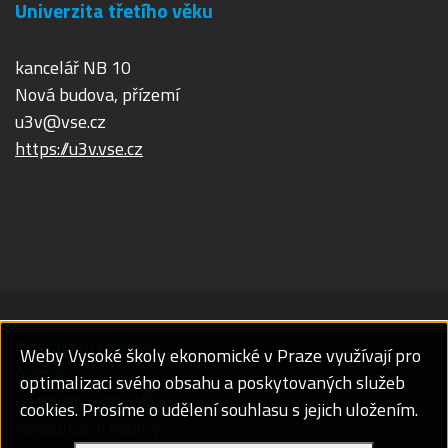
Univerzita třetího věku
kancelář NB 10
Nová budova, přízemí
u3v@vse.cz
https://u3v.vse.cz
Nastavení cookies
Weby Vysoké školy ekonomické v Praze využívají pro
Admin
optimalizaci svého obsahu a poskytovaných služeb
Redesign webů VŠE
cookies. Prosíme o udělení souhlasu s jejich uložením.
Konzultační hodiny