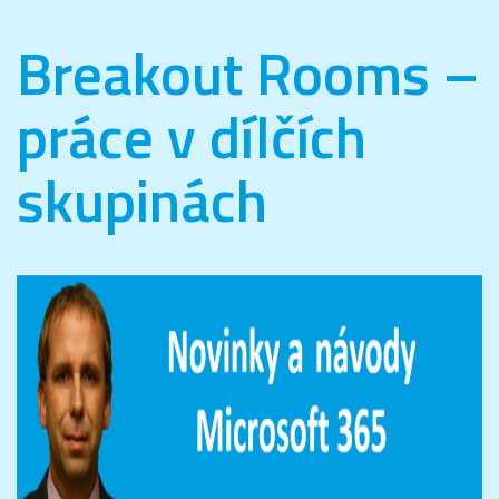
Breakout Rooms –
práce v dílčích
skupinách