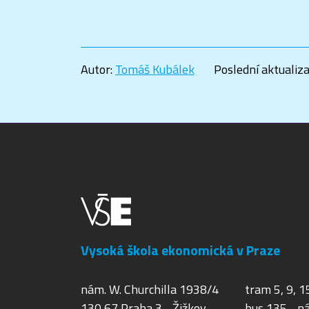
Autor:
Tomáš Kubálek
Poslední aktualiz
Vysoká škola ekonomická v Praze
nám. W. Churchilla 1938/4
tram 5, 9, 1
130 67 Praha 3 - Žižkov
bus 135 - ná