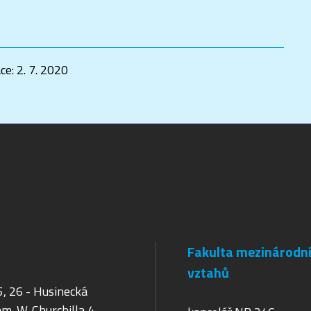
ace:
2. 7. 2020
Fakulta mezinárodn
vztahů
5, 26 - Husinecká
m. W. Churchilla 4