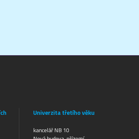
ích
Univerzita třetího věku
kancelář NB 10
Nová budova, přízemí