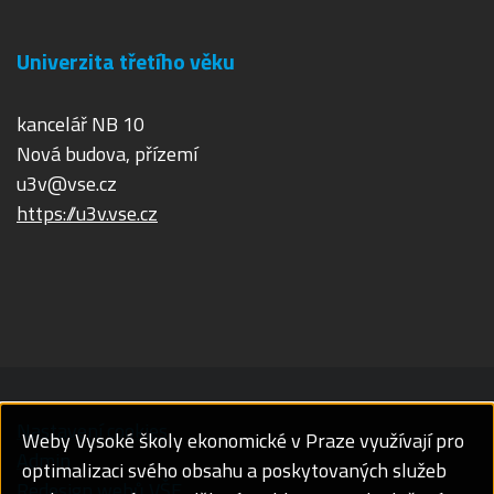
Univerzita třetího věku
kancelář NB 10
Nová budova, přízemí
u3v@vse.cz
https://u3v.vse.cz
Nastavení cookies
Weby Vysoké školy ekonomické v Praze využívají pro
Admin
optimalizaci svého obsahu a poskytovaných služeb
Redesign webů VŠE