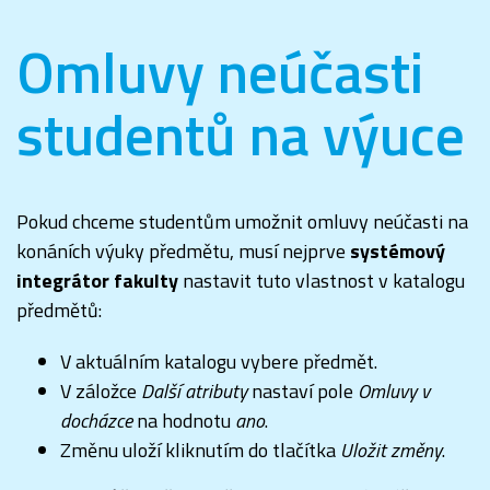
Omluvy neúčasti
studentů na výuce
Pokud chceme studentům umožnit omluvy neúčasti na
konáních výuky předmětu, musí nejprve
systémový
integrátor fakulty
nastavit tuto vlastnost v katalogu
předmětů:
V aktuálním katalogu vybere předmět.
V záložce
Další atributy
nastaví pole
Omluvy v
docházce
na hodnotu
ano
.
Změnu uloží kliknutím do tlačítka
Uložit změny
.