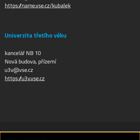
https://name.vse.cz/kubalek
Univerzita třetího věku
kancelář NB 10
Nová budova, přízemí
u3v@vse.cz
https://u3v.vse.cz
Nastavení cookies