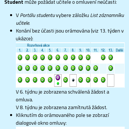
Student
může požádat učitele o omluvení neúčasti:
V
Portálu studentu
vybere záložku
List záznamníku
učitele
.
Konání bez účasti jsou orámována (viz 13. týden v
ukázce):
V 6. týdnu je zobrazena schválená žádost a
omluva.
V 8. týdnu je zobrazena zamítnutá žádost.
Kliknutím do orámovaného pole se zobrazí
dialogové okno omluvy: