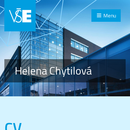
Menu
Helena Chytilová
CV